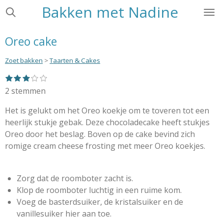
Bakken met Nadine
Ga
direct
naar
Oreo cake
de
hoofdinhoud
Zoet bakken
>
Taarten & Cakes
1
2
3
4
5
S
R
s
s
s
s
s
t
a
2 stemmen
t
t
t
t
t
e
e
e
e
e
e
t
r
r
r
r
r
Het is gelukt om het Oreo koekje om te toveren tot een
m
i
r
r
r
r
m
heerlijk stukje gebak. Deze chocoladecake heeft stukjes
e
e
e
e
n
e
n
n
n
n
Oreo door het beslag. Boven op de cake bevind zich
g
n
romige cream cheese frosting met meer Oreo koekjes.
:
3
s
Zorg dat de roomboter zacht is.
t
Klop de roomboter luchtig in een ruime kom.
e
Voeg de basterdsuiker, de kristalsuiker en de
r
vanillesuiker hier aan toe.