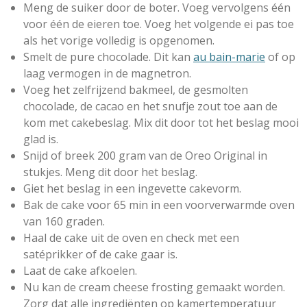
r
Meng de suiker door de boter. Voeg vervolgens één
e
voor één de eieren toe. Voeg het volgende ei pas toe
n
als het vorige volledig is opgenomen.
Smelt de pure chocolade. Dit kan
au bain-marie
of op
laag vermogen in de magnetron.
Voeg het zelfrijzend bakmeel, de gesmolten
chocolade, de cacao en het snufje zout toe aan de
kom met cakebeslag. Mix dit door tot het beslag mooi
glad is.
Snijd of breek 200 gram van de Oreo Original in
stukjes. Meng dit door het beslag.
Giet het beslag in een ingevette cakevorm.
Bak de cake voor 65 min in een voorverwarmde oven
van 160 graden.
Haal de cake uit de oven en check met een
satéprikker of de cake gaar is.
Laat de cake afkoelen.
Nu kan de cream cheese frosting gemaakt worden.
Zorg dat alle ingrediënten op kamertemperatuur