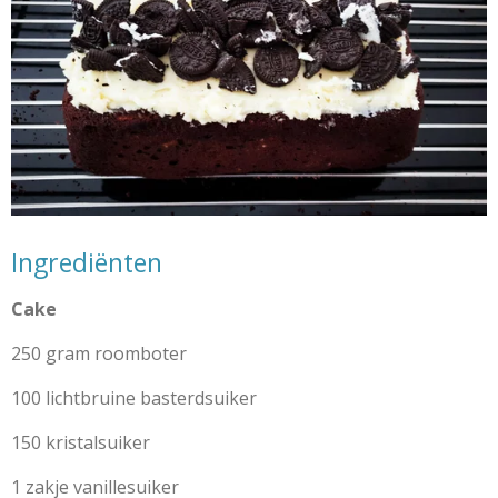
Ingrediënten
Cake
250 gram roomboter
100 lichtbruine basterdsuiker
150 kristalsuiker
1 zakje vanillesuiker