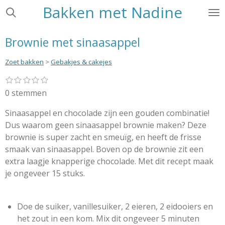
Bakken met Nadine
Ga
direct
naar
Brownie met sinaasappel
de
hoofdinhoud
Zoet bakken
>
Gebakjes & cakejes
1
2
3
4
5
S
R
s
s
s
s
s
t
a
0 stemmen
t
t
t
t
t
e
e
e
e
e
e
t
r
r
r
r
r
Sinaasappel en chocolade zijn een gouden combinatie!
m
i
r
r
r
r
m
Dus waarom geen sinaasappel brownie maken? Deze
e
e
e
e
n
e
n
n
n
n
brownie is super zacht en smeuïg, en heeft de frisse
g
n
smaak van sinaasappel. Boven op de brownie zit een
:
extra laagje knapperige chocolade. Met dit recept maak
0
je ongeveer 15 stuks.
s
t
e
Doe de suiker, vanillesuiker, 2 eieren, 2 eidooiers en
r
het zout in een kom. Mix dit ongeveer 5 minuten