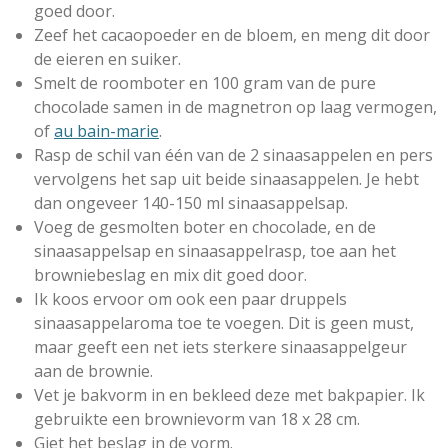
r
goed door.
e
Zeef het cacaopoeder en de bloem, en meng dit door
n
de eieren en suiker.
Smelt de roomboter en 100 gram van de pure
chocolade samen in de magnetron op laag vermogen,
of
au bain-marie
.
Rasp de schil van één van de 2 sinaasappelen en pers
vervolgens het sap uit beide sinaasappelen. Je hebt
dan ongeveer 140-150 ml sinaasappelsap.
Voeg de gesmolten boter en chocolade, en de
sinaasappelsap en sinaasappelrasp, toe aan het
browniebeslag en mix dit goed door.
Ik koos ervoor om ook een paar druppels
sinaasappelaroma toe te voegen. Dit is geen must,
maar geeft een net iets sterkere sinaasappelgeur
aan de brownie.
Vet je bakvorm in en bekleed deze met bakpapier.
Ik
gebruikte een brownievorm van 18 x 28 cm.
Giet het beslag in de vorm.