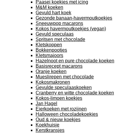
Paasei koekjes met icing
M&M koeken
Gevuld hart koek
Gezonde banaan-havermoutkoekjes
Sneeuwpop macarons
Kokos havermoutkoekjes (vegan)
Gevuld speculaas
Spritsen met chocolade
Kletskoppen
Bokkenpootjes
Kletsmajoors
Hazelnoot en pure chocolade koeken
Basisrecept macarons
Oranje koeken
Mueslirepen met chocolade
Kokosmakronen
Gevulde speculaaskoeken
Cranberry en witte chocolade koeken
Kokos-limoen koekjes
Jan Hagel
Eierkoeken met rozijnen
Halloween chocoladekoekjes
Oud & nieuw koekjes
Koekhuisje
Kerstkransjes