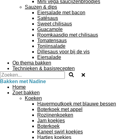
Mini vega saucijzenbroodjes
Sauzen & dips
Eiersalade met bacon
Satésaus
Sweet chilisaus
Guacamole
Roomkaasdip met chilisaus
Tomatensaus
Tonijnsalade
Dillesaus voor bij de vis
Eiersalade
Op thema bakken
Technieken & basisrecepten
Bakken met Nadine
Home
Zoet bakken
Koeken
Havermoutkoek met blauwe bessen
Boterkoek met appel
Rozijnenkoeken
Jam koekjes
Boterkoek
Kaneel swirl koekjes
Hartjes koekjes