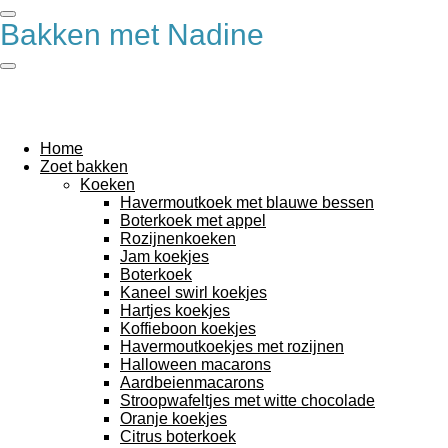
Ga
Bakken met Nadine
direct
naar
de
hoofdinhoud
Home
Zoet bakken
Koeken
Havermoutkoek met blauwe bessen
Boterkoek met appel
Rozijnenkoeken
Jam koekjes
Boterkoek
Kaneel swirl koekjes
Hartjes koekjes
Koffieboon koekjes
Havermoutkoekjes met rozijnen
Halloween macarons
Aardbeienmacarons
Stroopwafeltjes met witte chocolade
Oranje koekjes
Citrus boterkoek