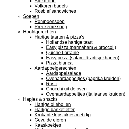
Stokbrood
Volkoren bagels
Rosbief sandwiches
Soepen
Pompoensoep
Prei-kerrie soep
Hoofdgerechten
Hartige taarten & pizza's
Hollandse hartige taart
Easy pizza (parmaham & broccoli)
Quiche Lorraine
Easy pizza (salami & artisjokharten)
Pizza bianca
Aardappelgerechten
Aardappelsalade
Ovenaardappeltjes (paprika kruiden)
Rösti
Gnocchi uit de oven
Ovenaardappeltjes (Italiaanse kruiden)
Hapjes & snacks
Hartige oliebollen
Hartige banketletter
Krokante kipstukjes met dip
Gevulde eieren
Kaaskoekjes