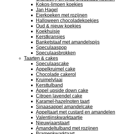
Kokos-limoen koekjes
Jan Hagel
Eierkoeken met rozijnen
Halloween chocoladekoekjes
Oud & nieuw koekjes
Koekhuisje
Kerstkransjes
Banketstaaf met amandelspijs
Speculaaspop
Speculaasbrokken
Taarten & cakes
Speculaascake
Appelkruimel cake
Chocolade cakerol
Kruimelvlaai
Kersttulband
Appel upside down cake
Citroen lavendel cake
Karamel-hazelnoten taart
Sinaasappel amandelcake
Appeltaart met custard en amandelen
Valentijnskwarktaartje
Nieuwjaarstaart
Amandeltulband met rozijnen
Bramenkwarktaart