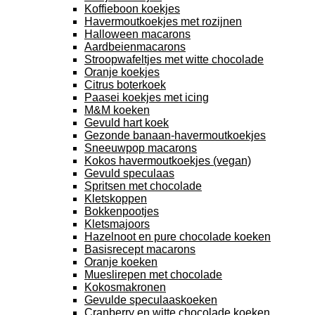
Koffieboon koekjes
Havermoutkoekjes met rozijnen
Halloween macarons
Aardbeienmacarons
Stroopwafeltjes met witte chocolade
Oranje koekjes
Citrus boterkoek
Paasei koekjes met icing
M&M koeken
Gevuld hart koek
Gezonde banaan-havermoutkoekjes
Sneeuwpop macarons
Kokos havermoutkoekjes (vegan)
Gevuld speculaas
Spritsen met chocolade
Kletskoppen
Bokkenpootjes
Kletsmajoors
Hazelnoot en pure chocolade koeken
Basisrecept macarons
Oranje koeken
Mueslirepen met chocolade
Kokosmakronen
Gevulde speculaaskoeken
Cranberry en witte chocolade koeken