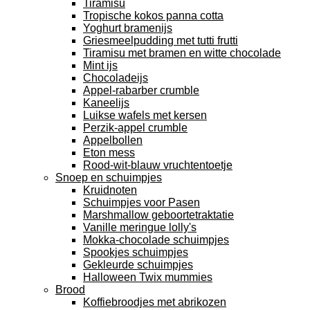
Tiramisu
Tropische kokos panna cotta
Yoghurt bramenijs
Griesmeelpudding met tutti frutti
Tiramisu met bramen en witte chocolade
Mint ijs
Chocoladeijs
Appel-rabarber crumble
Kaneelijs
Luikse wafels met kersen
Perzik-appel crumble
Appelbollen
Eton mess
Rood-wit-blauw vruchtentoetje
Snoep en schuimpjes
Kruidnoten
Schuimpjes voor Pasen
Marshmallow geboortetraktatie
Vanille meringue lolly's
Mokka-chocolade schuimpjes
Spookjes schuimpjes
Gekleurde schuimpjes
Halloween Twix mummies
Brood
Koffiebroodjes met abrikozen