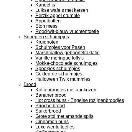
Kaneelijs
Luikse wafels met kersen
Perzik-appel crumble
Appelbollen
Eton mess
Rood-wit-blauw vruchtentoetje
Snoep en schuimpjes
Kruidnoten
Schuimpjes voor Pasen
Marshmallow geboortetraktatie
Vanille meringue lolly's
Mokka-chocolade schuimpjes
Spookjes schuimpjes
Gekleurde schuimpjes
Halloween Twix mummies
Brood
Koffiebroodjes met abrikozen
Bananenbrood
Hot cross buns - Engelse rozijnenbroodjes
Brioche brood
Suikerbrood
Grote stol met amandelspijs
Cinnamon buns
Luxe wentelteefjes