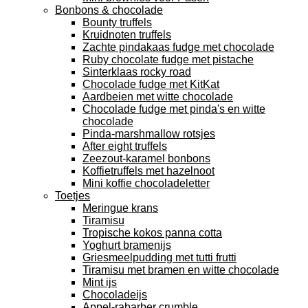
Bonbons & chocolade
Bounty truffels
Kruidnoten truffels
Zachte pindakaas fudge met chocolade
Ruby chocolate fudge met pistache
Sinterklaas rocky road
Chocolade fudge met KitKat
Aardbeien met witte chocolade
Chocolade fudge met pinda's en witte
chocolade
Pinda-marshmallow rotsjes
After eight truffels
Zeezout-karamel bonbons
Koffietruffels met hazelnoot
Mini koffie chocoladeletter
Toetjes
Meringue krans
Tiramisu
Tropische kokos panna cotta
Yoghurt bramenijs
Griesmeelpudding met tutti frutti
Tiramisu met bramen en witte chocolade
Mint ijs
Chocoladeijs
Appel-rabarber crumble