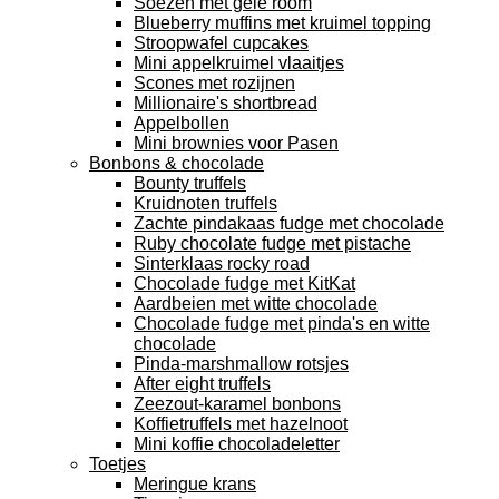
Soezen met gele room
Blueberry muffins met kruimel topping
Stroopwafel cupcakes
Mini appelkruimel vlaaitjes
Scones met rozijnen
Millionaire's shortbread
Appelbollen
Mini brownies voor Pasen
Bonbons & chocolade
Bounty truffels
Kruidnoten truffels
Zachte pindakaas fudge met chocolade
Ruby chocolate fudge met pistache
Sinterklaas rocky road
Chocolade fudge met KitKat
Aardbeien met witte chocolade
Chocolade fudge met pinda's en witte
chocolade
Pinda-marshmallow rotsjes
After eight truffels
Zeezout-karamel bonbons
Koffietruffels met hazelnoot
Mini koffie chocoladeletter
Toetjes
Meringue krans