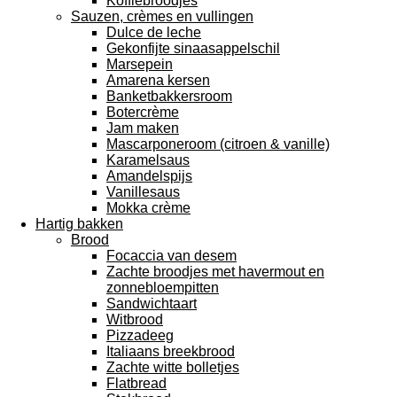
Koffiebroodjes
Sauzen, crèmes en vullingen
Dulce de leche
Gekonfijte sinaasappelschil
Marsepein
Amarena kersen
Banketbakkersroom
Botercrème
Jam maken
Mascarponeroom (citroen & vanille)
Karamelsaus
Amandelspijs
Vanillesaus
Mokka crème
Hartig bakken
Brood
Focaccia van desem
Zachte broodjes met havermout en
zonnebloempitten
Sandwichtaart
Witbrood
Pizzadeeg
Italiaans breekbrood
Zachte witte bolletjes
Flatbread