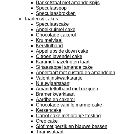
Banketstaaf met amandelspijs
Speculaaspop
Speculaasbrokken
Taarten & cakes
Speculaascake
Appelkruimel cake
Chocolade cakerol
Kruimelvlaai
Kersttulband
Appel upside down cake
Citroen lavendel cake
Karamel-hazelnoten taart
Sinaasappel amandelcake
Appeltaart met custard en amandelen
Valentijnskwarktaartje
Nieuwjaarstaart
Amandeltulband met rozijnen
Bramenkwarktaart
Aardbeien cakerol
Chocolade vanille marmercake
Kersencake
Carrot cake met oranje frosting
Oreo cake
Slof met perzik en blauwe bessen
Tiramisutaart