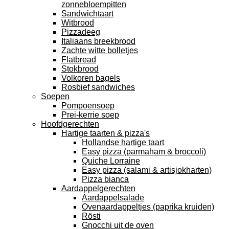
zonnebloempitten
Sandwichtaart
Witbrood
Pizzadeeg
Italiaans breekbrood
Zachte witte bolletjes
Flatbread
Stokbrood
Volkoren bagels
Rosbief sandwiches
Soepen
Pompoensoep
Prei-kerrie soep
Hoofdgerechten
Hartige taarten & pizza's
Hollandse hartige taart
Easy pizza (parmaham & broccoli)
Quiche Lorraine
Easy pizza (salami & artisjokharten)
Pizza bianca
Aardappelgerechten
Aardappelsalade
Ovenaardappeltjes (paprika kruiden)
Rösti
Gnocchi uit de oven