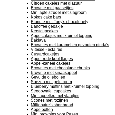
Citroen cakejes met glazuur
Brownie met paaseitjes
Mini apfelstrudel met slagroom
Kokos cake bars
Blondie met Tony's chocolonely
Banoffee gebakje
Kerstcupcakes
Appelcakejes met kruimel topping
Baklava
Brownies met karamel en gezouten pinda's
Vitesse - eclaires
Custardcakejes
Appel-rode kool flapjes
Appel-kaneel cakejes
Brownies met chocolade chunks
Brownie met sinaasappel
Gevulde oliebollen
Soezen met gele room
Blueberry muffins met kruimel topping
Stroopwafel cupcakes
Mini appelkruimel vlaaitjes
Scones met rozijnen
Millionaire's shortbread
Appelbollen
Mini brownies voor Pasen