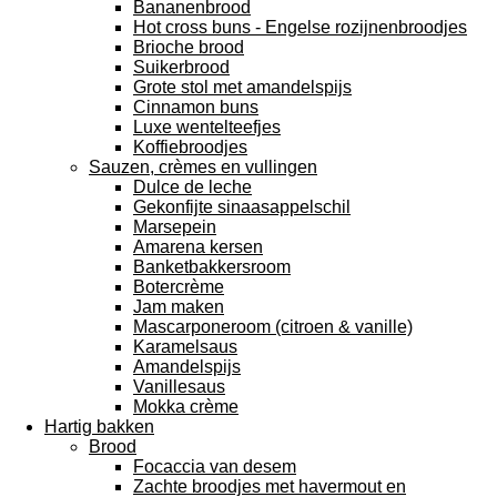
Bananenbrood
Hot cross buns - Engelse rozijnenbroodjes
Brioche brood
Suikerbrood
Grote stol met amandelspijs
Cinnamon buns
Luxe wentelteefjes
Koffiebroodjes
Sauzen, crèmes en vullingen
Dulce de leche
Gekonfijte sinaasappelschil
Marsepein
Amarena kersen
Banketbakkersroom
Botercrème
Jam maken
Mascarponeroom (citroen & vanille)
Karamelsaus
Amandelspijs
Vanillesaus
Mokka crème
Hartig bakken
Brood
Focaccia van desem
Zachte broodjes met havermout en