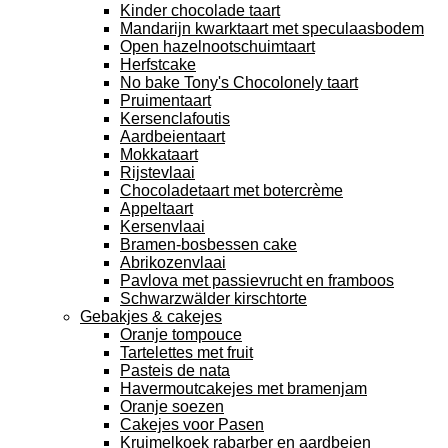
Kinder chocolade taart
Mandarijn kwarktaart met speculaasbodem
Open hazelnootschuimtaart
Herfstcake
No bake Tony's Chocolonely taart
Pruimentaart
Kersenclafoutis
Aardbeientaart
Mokkataart
Rijstevlaai
Chocoladetaart met botercrème
Appeltaart
Kersenvlaai
Bramen-bosbessen cake
Abrikozenvlaai
Pavlova met passievrucht en framboos
Schwarzwälder kirschtorte
Gebakjes & cakejes
Oranje tompouce
Tartelettes met fruit
Pasteis de nata
Havermoutcakejes met bramenjam
Oranje soezen
Cakejes voor Pasen
Kruimelkoek rabarber en aardbeien