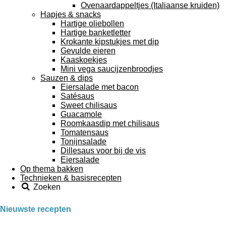
Ovenaardappeltjes (Italiaanse kruiden)
Hapjes & snacks
Hartige oliebollen
Hartige banketletter
Krokante kipstukjes met dip
Gevulde eieren
Kaaskoekjes
Mini vega saucijzenbroodjes
Sauzen & dips
Eiersalade met bacon
Satésaus
Sweet chilisaus
Guacamole
Roomkaasdip met chilisaus
Tomatensaus
Tonijnsalade
Dillesaus voor bij de vis
Eiersalade
Op thema bakken
Technieken & basisrecepten
Zoeken
Nieuwste recepten