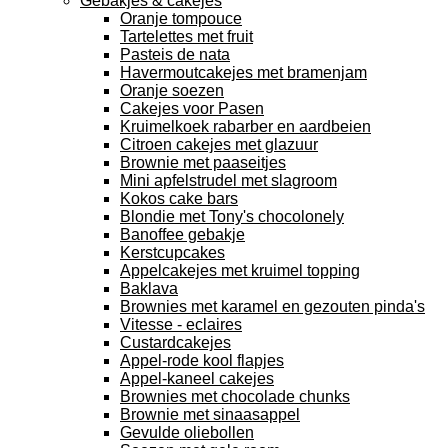
Gebakjes & cakejes
Oranje tompouce
Tartelettes met fruit
Pasteis de nata
Havermoutcakejes met bramenjam
Oranje soezen
Cakejes voor Pasen
Kruimelkoek rabarber en aardbeien
Citroen cakejes met glazuur
Brownie met paaseitjes
Mini apfelstrudel met slagroom
Kokos cake bars
Blondie met Tony's chocolonely
Banoffee gebakje
Kerstcupcakes
Appelcakejes met kruimel topping
Baklava
Brownies met karamel en gezouten pinda's
Vitesse - eclaires
Custardcakejes
Appel-rode kool flapjes
Appel-kaneel cakejes
Brownies met chocolade chunks
Brownie met sinaasappel
Gevulde oliebollen