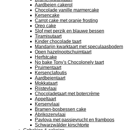
Aardbeien cakerol
Chocolade vanille marmercake
Kersencake
Carrot cake met oranje frosting
Oreo cake
Slof met perzik en blauwe bessen
Tiramisutaart
Kinder chocolade taart
Mandarijn kwarktaart met speculaasbodem
Open hazelnootschuimtaart
Herfstcake
No bake Tony's Chocolonely taart
Pruimentaart
Kersenclafoutis
Aardbeientaart
Mokkataart
Rijstevlaai
Chocoladetaart met botercrème
Appeltaart
Kersenvlaai
Bramen-bosbessen cake
Abrikozenvlaai
Pavlova met passievrucht en framboos
Schwarzwälder kirschtorte