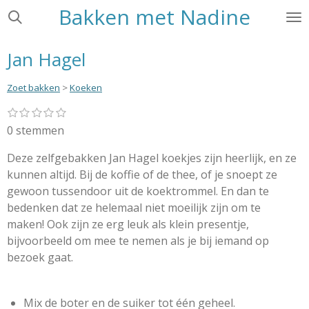
Bakken met Nadine
Ga
direct
naar
Jan Hagel
de
hoofdinhoud
Zoet bakken
>
Koeken
1
2
3
4
5
S
R
s
s
s
s
s
t
a
0 stemmen
t
t
t
t
t
e
e
e
e
e
e
t
r
r
r
r
r
Deze zelfgebakken Jan Hagel koekjes zijn heerlijk, en ze
m
i
r
r
r
r
m
kunnen altijd. Bij de koffie of de thee, of je snoept ze
e
e
e
e
n
e
n
n
n
n
gewoon tussendoor uit de koektrommel. En dan te
g
n
bedenken dat ze helemaal niet moeilijk zijn om te
:
maken! Ook zijn ze erg leuk als klein presentje,
0
bijvoorbeeld om mee te nemen als je bij iemand op
s
bezoek gaat.
t
e
r
Mix de boter en de suiker tot één geheel.