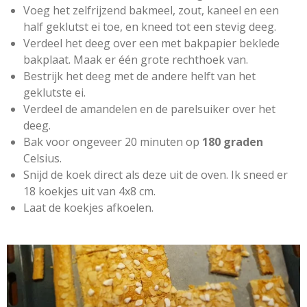
r
Voeg het zelfrijzend bakmeel, zout, kaneel en een
e
half geklutst ei toe, en kneed tot een stevig deeg.
n
Verdeel het deeg over een met bakpapier beklede
bakplaat. Maak er één grote rechthoek van.
Bestrijk het deeg met de andere helft van het
geklutste ei.
Verdeel de amandelen en de parelsuiker over het
deeg.
Bak voor ongeveer 20 minuten op
180 graden
Celsius.
Snijd de koek direct als deze uit de oven. Ik sneed er
18 koekjes uit van 4x8 cm.
Laat de koekjes afkoelen.