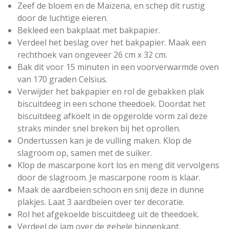
r
Zeef de bloem en de Maïzena, en schep dit rustig
e
door de luchtige eieren.
n
Bekleed een bakplaat met bakpapier.
Verdeel het beslag over het bakpapier. Maak een
rechthoek van ongeveer 26 cm x 32 cm.
Bak dit voor 15 minuten in een voorverwarmde oven
van 170 graden Celsius.
Verwijder het bakpapier en rol de gebakken plak
biscuitdeeg in een schone theedoek. Doordat het
biscuitdeeg afkoelt in de opgerolde vorm zal deze
straks minder snel breken bij het oprollen.
Ondertussen kan je de vulling maken. Klop de
slagroom op, samen met de suiker.
Klop de mascarpone kort los en meng dit vervolgens
door de slagroom. Je mascarpone room is klaar.
Maak de aardbeien schoon en snij deze in dunne
plakjes. Laat 3 aardbeien over ter decoratie.
Rol het afgekoelde biscuitdeeg uit de theedoek.
Verdeel de jam over de gehele binnenkant.