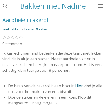
Bakken met Nadine
Ga
direct
naar
Aardbeien cakerol
de
hoofdinhoud
Zoet bakken
>
Taarten & cakes
1
2
3
4
5
S
R
s
s
s
s
s
t
a
0 stemmen
t
t
t
t
t
e
e
e
e
e
e
t
r
r
r
r
r
Ik kan echt niemand bedenken die deze taart niet lekker
m
i
r
r
r
r
m
vind, dit is altijd een succes. Naast aardbeien zit er in
e
e
e
e
n
e
n
n
n
n
deze cakerol een heerlijke mascarpone room. Het is een
g
n
schattig klein taartje voor 8 personen.
:
0
s
De basis van de cakerol is een biscuit.
Hier
vind je alle
t
tips voor het maken van een biscuit.
e
Doe de suiker en de eieren in een kom. Klop dit
r
mengsel zo luchtig mogelijk.