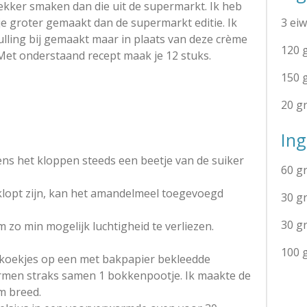
ekker smaken dan die uit de supermarkt. Ik heb
e groter gemaakt dan de supermarkt editie. Ik
3 ei
lling bij gemaakt maar in plaats van deze crème
120 
Met onderstaand recept maak je 12 stuks.
150 
20 g
Ing
dens het kloppen steeds een beetje van de suiker
60 g
geklopt zijn, kan het amandelmeel toegevoegd
30 g
30 g
m zo min mogelijk luchtigheid te verliezen.
100 
e koekjes op een met bakpapier bekleedde
ormen straks samen 1 bokkenpootje. Ik maakte de
m breed.