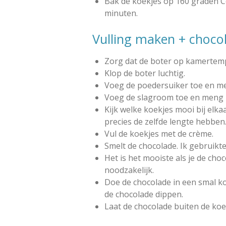
Bak de koekjes op 160 graden C
minuten.
Vulling maken + choco
Zorg dat de boter op kamertemp
Klop de boter luchtig.
Voeg de poedersuiker toe en me
Voeg de slagroom toe en meng 
Kijk welke koekjes mooi bij elka
precies de zelfde lengte hebben
Vul de koekjes met de crème.
Smelt de chocolade. Ik gebruikt
Het is het mooiste als je de cho
noodzakelijk.
Doe de chocolade in een smal ko
de chocolade dippen.
Laat de chocolade buiten de ko