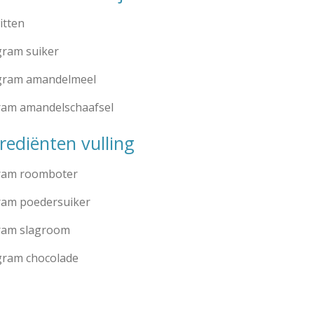
witten
gram suiker
gram amandelmeel
ram amandelschaafsel
rediënten vulling
ram roomboter
ram poedersuiker
ram slagroom
gram chocolade