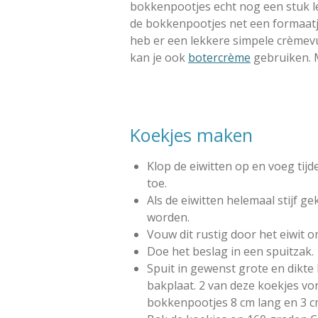
e
n
n
n
n
bokkenpootjes echt nog een stuk l
g
n
de bokkenpootjes net een formaatj
:
heb er een lekkere simpele crèmevu
0
kan je ook
botercrème
gebruiken. 
s
t
e
r
r
Koekjes maken
e
n
Klop de eiwitten op en voeg tij
toe.
Als de eiwitten helemaal stijf 
worden.
Vouw dit rustig door het eiwit o
Doe het beslag in een spuitzak.
Spuit in gewenst grote en dikt
bakplaat. 2 van deze koekjes v
bokkenpootjes 8 cm lang en 3 c