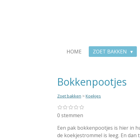
Ga
direct
naar
de
hoofdinhoud
HOME
ZOET BAKKEN
Bokkenpootjes
Zoet bakken
>
Koekjes
1
2
3
4
5
S
R
s
s
s
s
s
t
a
0 stemmen
t
t
t
t
t
e
e
e
e
e
e
t
r
r
r
r
r
Een pak bokkenpootjes is hier in hu
m
i
r
r
r
r
m
de koekjestrommel is leeg. En dan
e
e
e
e
n