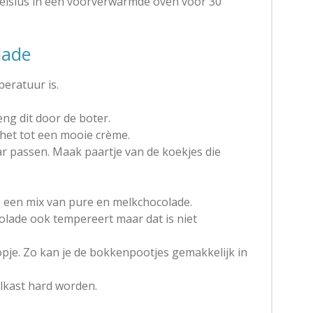
elsius in een voorverwarmde oven voor 30
lade
eratuur is.
ng dit door de boter.
het tot een mooie crème.
ar passen. Maak paartje van de koekjes die
.
e een mix van pure en melkchocolade.
colade ook tempereert maar dat is niet
pje. Zo kan je de bokkenpootjes gemakkelijk in
elkast hard worden.