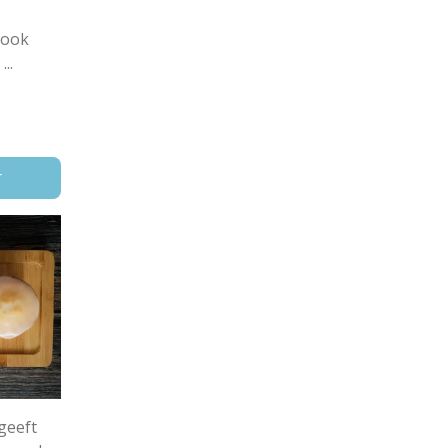
 ook
..
r
 geeft