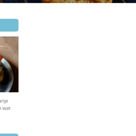
anje
n wat