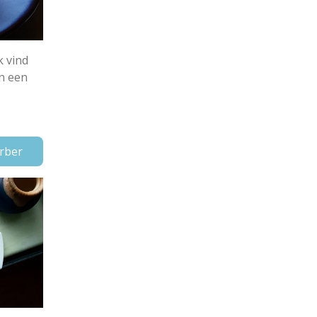
k vind
an een
rber