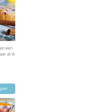
aan een
aar at ik
njam