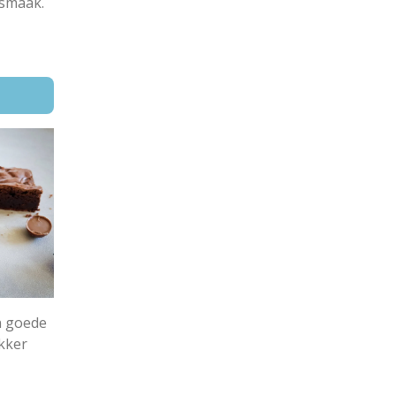
 smaak.
en goede
kker