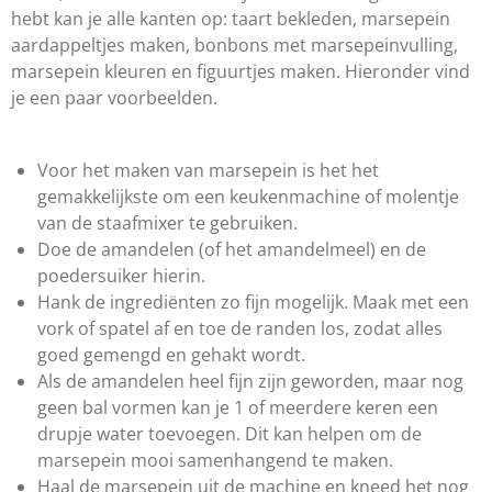
r
hebt kan je alle kanten op: taart bekleden, marsepein
e
aardappeltjes maken, bonbons met marsepeinvulling,
n
marsepein kleuren en figuurtjes maken. Hieronder vind
je een paar voorbeelden.
Voor het maken van marsepein is het het
gemakkelijkste om een keukenmachine of molentje
van de staafmixer te gebruiken.
Doe de amandelen (of het amandelmeel) en de
poedersuiker hierin.
Hank de ingrediënten zo fijn mogelijk. Maak met een
vork of spatel af en toe de randen los, zodat alles
goed gemengd en gehakt wordt.
Als de amandelen heel fijn zijn geworden, maar nog
geen bal vormen kan je 1 of meerdere keren een
drupje water toevoegen. Dit kan helpen om de
marsepein mooi samenhangend te maken.
Haal de marsepein uit de machine en kneed het nog