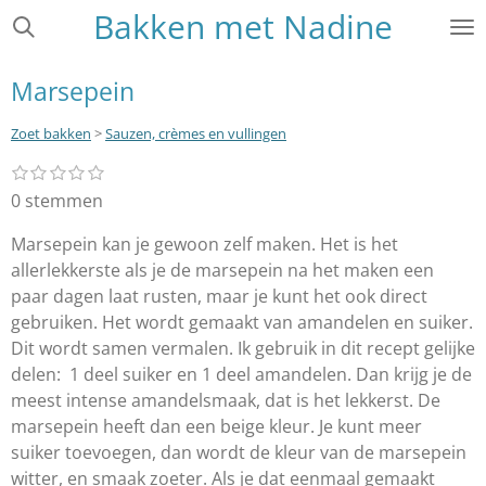
Bakken met Nadine
Ga
direct
naar
Marsepein
de
hoofdinhoud
Zoet bakken
>
Sauzen, crèmes en vullingen
1
2
3
4
5
S
R
s
s
s
s
s
t
a
0 stemmen
t
t
t
t
t
e
e
e
e
e
e
t
r
r
r
r
r
Marsepein kan je gewoon zelf maken. Het is het
m
i
r
r
r
r
m
allerlekkerste als je de marsepein na het maken een
e
e
e
e
n
e
n
n
n
n
paar dagen laat rusten, maar je kunt het ook direct
g
n
gebruiken. Het wordt gemaakt van amandelen en suiker.
:
Dit wordt samen vermalen. Ik gebruik in dit recept gelijke
0
delen: 1 deel suiker en 1 deel amandelen. Dan krijg je de
s
meest intense amandelsmaak, dat is het lekkerst. De
t
marsepein heeft dan een beige kleur. Je kunt meer
e
suiker toevoegen, dan wordt de kleur van de marsepein
r
witter, en smaak zoeter. Als je dat eenmaal gemaakt