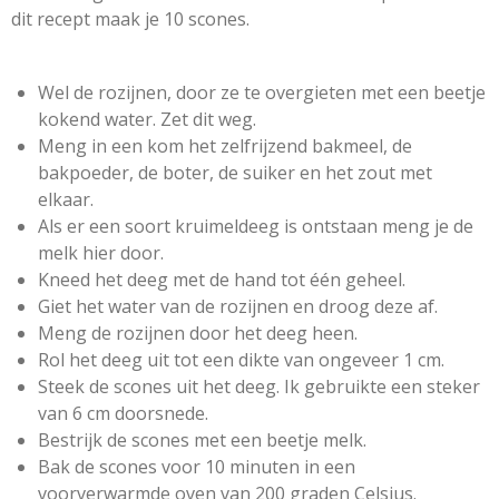
e
dit recept maak je 10 scones.
r
r
e
Wel de rozijnen, door ze te overgieten met een beetje
n
kokend water. Zet dit weg.
Meng in een kom het zelfrijzend bakmeel, de
bakpoeder, de boter, de suiker en het zout met
elkaar.
Als er een soort kruimeldeeg is ontstaan meng je de
melk hier door.
Kneed het deeg met de hand tot één geheel.
Giet het water van de rozijnen en droog deze af.
Meng de rozijnen door het deeg heen.
Rol het deeg uit tot een dikte van ongeveer 1 cm.
Steek de scones uit het deeg. Ik gebruikte een steker
van 6 cm doorsnede.
Bestrijk de scones met een beetje melk.
Bak de scones voor 10 minuten in een
voorverwarmde oven van 200 graden Celsius.