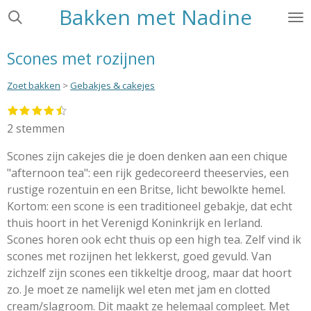
Bakken met Nadine
Ga
direct
naar
Scones met rozijnen
de
hoofdinhoud
Zoet bakken
>
Gebakjes & cakejes
1
2
3
4
5
S
R
s
s
s
s
s
t
a
2 stemmen
t
t
t
t
t
e
e
e
e
e
e
t
r
r
r
r
r
Scones zijn cakejes die je doen denken aan een chique
m
i
r
r
r
r
m
"afternoon tea": een rijk gedecoreerd theeservies, een
e
e
e
e
n
e
n
n
n
n
rustige rozentuin en een Britse, licht bewolkte hemel.
g
n
Kortom: een scone is een traditioneel gebakje, dat echt
:
thuis hoort in het Verenigd Koninkrijk en Ierland.
4
Scones horen ook echt thuis op een high tea. Zelf vind ik
.
scones met rozijnen het lekkerst, goed gevuld. Van
5
zichzelf zijn scones een tikkeltje droog, maar dat hoort
s
zo. Je moet ze namelijk wel eten met jam en clotted
t
cream/slagroom. Dit maakt ze helemaal compleet. Met