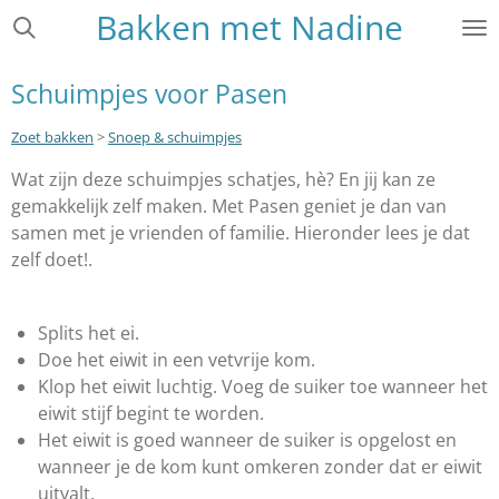
Bakken met Nadine
Ga
direct
naar
Schuimpjes voor Pasen
de
hoofdinhoud
Zoet bakken
>
Snoep & schuimpjes
Wat zijn deze schuimpjes schatjes, hè? En jij kan ze
gemakkelijk zelf maken. Met Pasen geniet je dan van
samen met je vrienden of familie. Hieronder lees je dat
zelf doet!.
Splits het ei.
Doe het eiwit in een vetvrije kom.
Klop het eiwit luchtig. Voeg de suiker toe wanneer het
eiwit stijf begint te worden.
Het eiwit is goed wanneer de suiker is opgelost en
wanneer je de kom kunt omkeren zonder dat er eiwit
uitvalt.