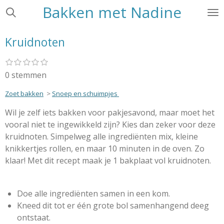
Bakken met Nadine
Ga
direct
naar
Kruidnoten
de
hoofdinhoud
1
2
3
4
5
S
R
s
s
s
s
s
t
a
0 stemmen
t
t
t
t
t
e
e
e
e
e
e
t
r
r
r
r
r
Zoet bakken
>
Snoep en schuimpjes
m
i
r
r
r
r
m
e
e
e
e
n
Wil je zelf iets bakken voor pakjesavond, maar moet het
e
n
n
n
n
g
vooral niet te ingewikkeld zijn? Kies dan zeker voor deze
n
:
kruidnoten. Simpelweg alle ingrediënten mix, kleine
0
knikkertjes rollen, en maar 10 minuten in de oven. Zo
s
klaar! Met dit recept maak je 1 bakplaat vol kruidnoten.
t
e
Doe alle ingrediënten samen in een kom.
r
Kneed dit tot er één grote bol samenhangend deeg
r
ontstaat.
e