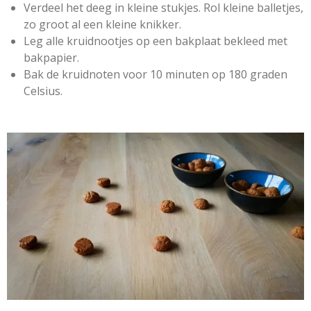
Verdeel het deeg in kleine stukjes. Rol kleine balletjes,
n
zo groot al een kleine knikker.
Leg alle kruidnootjes op een bakplaat bekleed met
bakpapier.
Bak de kruidnoten voor 10 minuten op 180 graden
Celsius.