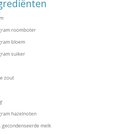
grediënten
em
gram roomboter
gram bloem
gram suiker
je zout
ng
gram hazelnoten
ik gecondenseerde melk