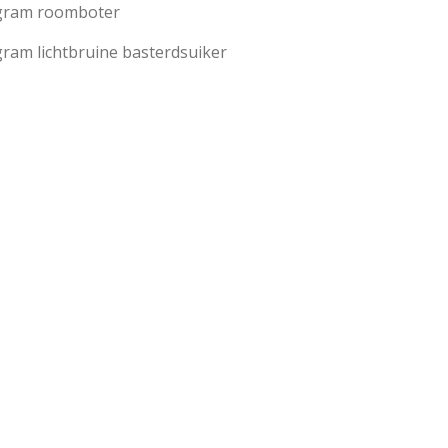
gram roomboter
gram lichtbruine basterdsuiker