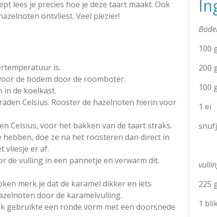
In
cept lees je precies hoe je deze taart maakt. Ook
hazelnoten ontvliest. Veel plezier!
Bod
100 
rtemperatuur is.
200 
 voor de bodem door de roomboter.
100 
 in de koelkast.
aden Celsius. Rooster de hazelnoten hierin voor
1 ei
en Celsius, voor het bakken van de taart straks.
snuf
e hebben, doe ze na het roosteren dan direct in
 vliesje er af.
r de vulling in een pannetje en verwarm dit.
vulli
en merk je dat de karamel dikker en iets
225 
azelnoten door de karamelvulling.
1 bl
 Ik gebruikte een ronde vorm met een doorsnede