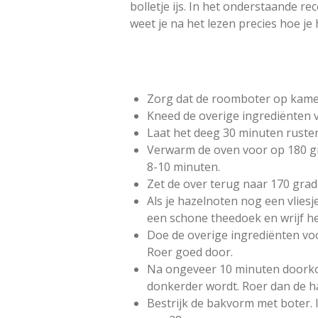
e
n
n
n
n
bolletje ijs. In het onderstaande re
g
n
weet je na het lezen precies hoe je 
:
5
s
t
e
Zorg dat de roomboter op kame
r
Kneed de overige ingrediënten
r
Laat het deeg 30 minuten rusten
e
Verwarm de oven voor op 180 gr
n
8-10 minuten.
Zet de over terug naar 170 grad
Als je hazelnoten nog een vliesj
een schone theedoek en wrijf het
Doe de overige ingrediënten voo
Roer goed door.
Na ongeveer 10 minuten doorkok
donkerder wordt. Roer dan de h
Bestrijk de bakvorm met boter.