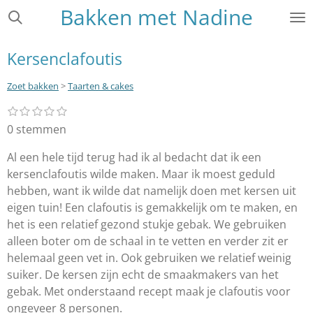
Bakken met Nadine
Ga
direct
naar
Kersenclafoutis
de
hoofdinhoud
Zoet bakken
>
Taarten & cakes
1
2
3
4
5
S
R
s
s
s
s
s
t
a
0 stemmen
t
t
t
t
t
e
e
e
e
e
e
t
r
r
r
r
r
Al een hele tijd terug had ik al bedacht dat ik een
m
i
r
r
r
r
m
kersenclafoutis wilde maken. Maar ik moest geduld
e
e
e
e
n
e
n
n
n
n
hebben, want ik wilde dat namelijk doen met kersen uit
g
n
eigen tuin! Een clafoutis is gemakkelijk om te maken, en
:
het is een relatief gezond stukje gebak. We gebruiken
0
alleen boter om de schaal in te vetten en verder zit er
s
helemaal geen vet in. Ook gebruiken we relatief weinig
t
suiker. De kersen zijn echt de smaakmakers van het
e
gebak. Met onderstaand recept maak je clafoutis voor
r
ongeveer 8 personen.