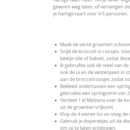
g
n
gewoon weg laten, of vervangen d
:
je hartige taart voor 4-5 personen
0
s
t
e
r
Maak de verse groenten schoo
r
Snijd de broccoli in roosjes. V
e
beetje olie of bakvet, zodat dez
n
Ik gebruikte ook de steel van de 
ook de ui en de winterpeen in s
aan de broccoliroosjes zodat 
Bekleed ondertussen een spring
gebruikte een springvorm van
2
Verdeel 1 el Maïzena over de bo
uit de groenten vrijkomt.
Klop de 4 eieren los en voeg de
Gebruik je doperwtjes uit de di
om ze te laten ontdooien.