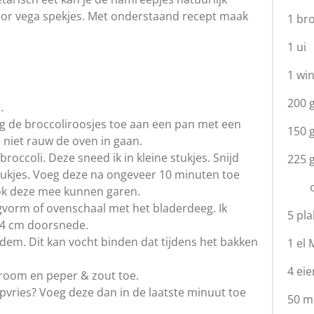
oor vega spekjes. Met onderstaand recept maak
1 br
.
1 ui
1 wi
200 
n.
oeg de broccoliroosjes toe aan een pan met een
150 
e niet rauw de oven in gaan.
broccoli. Deze sneed ik in kleine stukjes. Snijd
225 
tukjes. Voeg deze na ongeveer 10 minuten toe
o
ook deze mee kunnen garen.
vorm of ovenschaal met het bladerdeeg. Ik
5 pl
4 cm doorsnede.
dem. Dit kan vocht binden dat tijdens het bakken
1 el
4 ei
 room en peper & zout toe.
epvries? Voeg deze dan in de laatste minuut toe
50 m