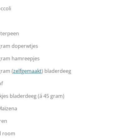
occoli
nterpeen
gram doperwtjes
gram hamreepjes
gram (
zelfgemaakt
) bladerdeeg
f
akjes bladerdeeg (á 45 gram)
 Maïzena
eren
l room