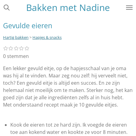
Bakken met Nadine
Ga
direct
naar
Gevulde eieren
de
hoofdinhoud
Hartig bakken
>
Hapjes & snacks
1
2
3
4
5
S
R
s
s
s
s
s
t
a
0 stemmen
t
t
t
t
t
e
e
e
e
e
e
t
r
r
r
r
r
Een lekker gevuld eitje, op de hapjesschaal van je oma
m
i
r
r
r
r
m
was hij al te vinden. Maar zeg nou zelf: hij verveelt niet,
e
e
e
e
n
e
n
n
n
n
toch? Een gevuld eitje is altijd een succes. En ze zijn
g
n
helemaal niet moeilijk om te maken. Sterker nog, het kan
:
goed zijn dat je alle ingrediënten zelfs al in huis hebt.
0
Met onderstaand recept maak je 10 gevulde eitjes.
s
t
e
Kook de eieren tot ze hard zijn.
Ik voegde de eieren
r
toe aan kokend water en kookte ze voor 8 minuten.