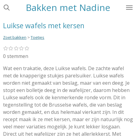
Bakken met Nadine
Ga
direct
naar
Luikse wafels met kersen
de
hoofdinhoud
Zoet bakken
>
Toetjes
1
2
3
4
5
S
R
s
s
s
s
s
t
a
0 stemmen
t
t
t
t
t
e
e
e
e
e
e
t
r
r
r
r
r
Wat een trakatie, deze Luikse wafels. De zachte wafel
m
i
r
r
r
r
m
met de knapperige stukjes parelsuiker. Luikse wafels
e
e
e
e
n
e
n
n
n
n
worden niet gemaakt van beslag, maar van een deeg. Je
g
n
stopt een bolletje deeg in de wafelijzer, daarom hebben
:
Luikse wafels ook de kenmerkende ronde vorm. Dit in
0
tegenstelling tot de Brusselse wafels, die van beslag
s
worden gemaakt, en dus helemaal vierkant zijn. In dit
t
recept maak ik ze met kersen, maar er zijn natuurlijk nog
e
veel meer variaties mogelijk. Je kunt lekker losgaan.
r
Direct uit het wafelijzer zijn ze het allerlekkerst. Met