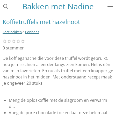
Bakken met Nadine
Ga
direct
naar
Koffietruffels met hazelnoot
de
hoofdinhoud
Zoet bakken
>
Bonbons
1
2
3
4
5
S
R
s
s
s
s
s
t
a
0 stemmen
t
t
t
t
t
e
e
e
e
e
e
t
r
r
r
r
r
De koffieganache die voor deze truffel wordt gebruikt,
m
i
r
r
r
r
m
heb je misschien al eerder langs zien komen. Het is één
e
e
e
e
n
e
n
n
n
n
van mijn favorieten. En nu als truffel met een knapperige
g
n
hazelnoot in het midden. Met onderstaand recept maak
:
je ongeveer 20 stuks.
0
s
t
Meng de oploskoffie met de slagroom en verwarm
e
dit.
r
Voeg de pure chocolade toe en laat deze helemaal