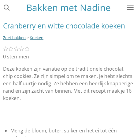
Bakken met Nadine
Ga
direct
naar
Cranberry en witte chocolade koeken
de
hoofdinhoud
Zoet bakken
>
Koeken
1
2
3
4
5
S
R
s
s
s
s
s
t
a
0 stemmen
t
t
t
t
t
e
e
e
e
e
e
t
r
r
r
r
r
Deze koeken zijn variatie op de traditionele chocolat
m
i
r
r
r
r
m
chip cookies. Ze zijn simpel om te maken, je hebt slechts
e
e
e
e
n
e
n
n
n
n
een half uurtje nodig. Ze hebben een heerlijk knapperige
g
n
rand en zijn zacht van binnen. Met dit recept maak je 16
:
koeken.
0
s
t
e
r
Meng de bloem, boter, suiker en het ei tot één