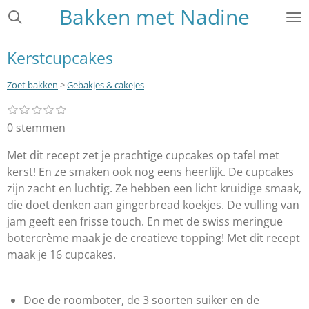
Bakken met Nadine
Ga
direct
naar
Kerstcupcakes
de
hoofdinhoud
Zoet bakken
>
Gebakjes & cakejes
1
2
3
4
5
S
R
s
s
s
s
s
t
a
0 stemmen
t
t
t
t
t
e
e
e
e
e
e
t
r
r
r
r
r
Met dit recept zet je prachtige cupcakes op tafel met
m
i
r
r
r
r
m
kerst! En ze smaken ook nog eens heerlijk. De cupcakes
e
e
e
e
n
e
n
n
n
n
zijn zacht en luchtig. Ze hebben een licht kruidige smaak,
g
n
die doet denken aan gingerbread koekjes. De vulling van
:
jam geeft een frisse touch. En met de swiss meringue
0
botercrème maak je de creatieve topping! Met dit recept
s
maak je 16 cupcakes.
t
e
r
Doe de roomboter, de 3 soorten suiker en de