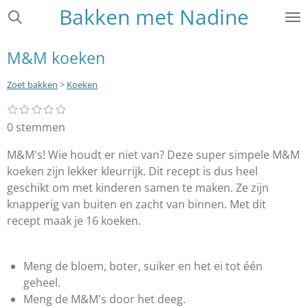
Bakken met Nadine
Ga
direct
naar
M&M koeken
de
hoofdinhoud
Zoet bakken
>
Koeken
1
2
3
4
5
S
R
s
s
s
s
s
t
a
0 stemmen
t
t
t
t
t
e
e
e
e
e
e
t
r
r
r
r
r
M&M's! Wie houdt er niet van? Deze super simpele M&M
m
i
r
r
r
r
m
koeken zijn lekker kleurrijk. Dit recept is dus heel
e
e
e
e
n
e
n
n
n
n
geschikt om met kinderen samen te maken. Ze zijn
g
n
knapperig van buiten en zacht van binnen. Met dit
:
recept maak je 16 koeken.
0
s
t
Meng de bloem, boter, suiker en het ei tot één
e
geheel.
r
Meng de M&M's door het deeg.