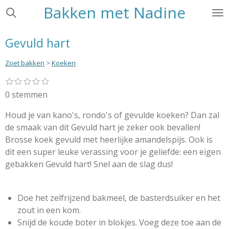
Bakken met Nadine
Ga
direct
naar
Gevuld hart
de
hoofdinhoud
Zoet bakken
>
Koeken
1
2
3
4
5
S
R
s
s
s
s
s
t
a
0 stemmen
t
t
t
t
t
e
e
e
e
e
e
t
r
r
r
r
r
Houd je van kano's, rondo's of gevulde koeken? Dan zal
m
i
r
r
r
r
m
de smaak van dit Gevuld hart je zeker ook bevallen!
e
e
e
e
n
e
n
n
n
n
Brosse koek gevuld met heerlijke amandelspijs. Ook is
g
n
dit een super leuke verassing voor je geliefde: een eigen
:
gebakken Gevuld hart! Snel aan de slag dus!
0
s
t
Doe het zelfrijzend bakmeel, de basterdsuiker en het
e
zout in een kom.
r
Snijd de koude boter in blokjes. Voeg deze toe aan de