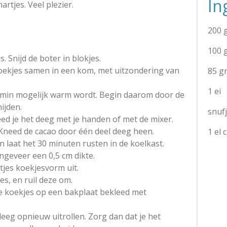
In
rtjes. Veel plezier.
200 
100 
. Snijd de boter in blokjes.
koekjes samen in een kom, met uitzondering van
85 g
1 ei
o min mogelijk warm wordt. Begin daarom door de
nijden.
snuf
eed je het deeg met je handen of met de mixer.
 Kneed de cacao door één deel deeg heen.
1 el 
en laat het 30 minuten rusten in de koelkast.
ngeveer een 0,5 cm dikte.
tjes koekjesvorm uit.
jes, en ruil deze om.
de koekjes op een bakplaat bekleed met
eeg opnieuw uitrollen. Zorg dan dat je het