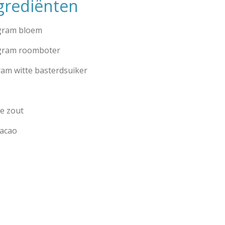
grediënten
gram bloem
gram roomboter
ram witte basterdsuiker
je zout
cacao