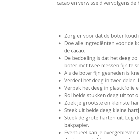
:
cacao en verwisseld vervolgens de ha
0
s
t
e
Zorg er voor dat de boter koud is
r
Doe alle ingrediënten voor de 
r
de cacao.
e
De bedoeling is dat het deeg z
n
boter met twee messen fijn te s
Als de boter fijn gesneden is kn
Verdeel het deeg in twee delen.
Verpak het deeg in plasticfolie 
Rol beide stukken deeg uit tot o
Zoek je grootste en kleinste har
Steek uit beide deeg kleine hart
Steek de grote harten uit. Leg 
bakpapier.
Eventueel kan je overgebleven d