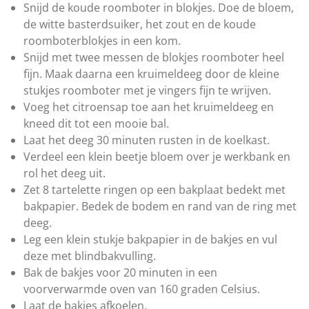
r
Snijd de koude roomboter in blokjes. Doe de bloem,
e
de witte basterdsuiker, het zout en de koude
n
roomboterblokjes in een kom.
Snijd met twee messen de blokjes roomboter heel
fijn. Maak daarna een kruimeldeeg door de kleine
stukjes roomboter met je vingers fijn te wrijven.
Voeg het citroensap toe aan het kruimeldeeg en
kneed dit tot een mooie bal.
Laat het deeg 30 minuten rusten in de koelkast.
Verdeel een klein beetje bloem over je werkbank en
rol het deeg uit.
Zet 8 tartelette ringen op een bakplaat bedekt met
bakpapier. Bedek de bodem en rand van de ring met
deeg.
Leg een klein stukje bakpapier in de bakjes en vul
deze met blindbakvulling.
Bak de bakjes voor 20 minuten in een
voorverwarmde oven van 160 graden Celsius.
Laat de bakjes afkoelen.