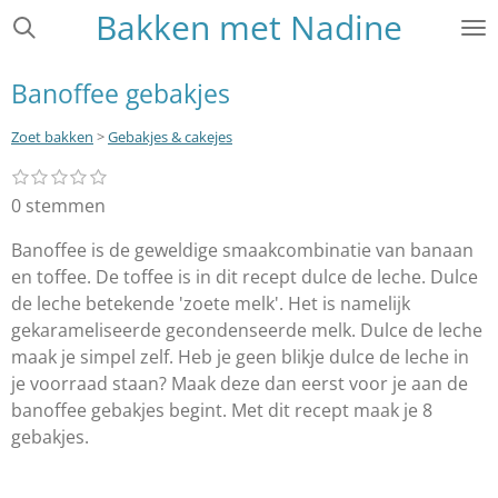
Bakken met Nadine
Ga
direct
naar
Banoffee gebakjes
de
hoofdinhoud
Zoet bakken
>
Gebakjes & cakejes
1
2
3
4
5
S
R
s
s
s
s
s
t
a
0 stemmen
t
t
t
t
t
e
e
e
e
e
e
t
r
r
r
r
r
Banoffee is de geweldige smaakcombinatie van banaan
m
i
r
r
r
r
m
en toffee. De toffee is in dit recept dulce de leche. Dulce
e
e
e
e
n
e
n
n
n
n
de leche betekende 'zoete melk'. Het is namelijk
g
n
gekarameliseerde gecondenseerde melk. Dulce de leche
:
maak je simpel zelf. Heb je geen blikje dulce de leche in
0
je voorraad staan? Maak deze dan eerst voor je aan de
s
banoffee gebakjes begint. Met dit recept maak je 8
t
gebakjes.
e
r