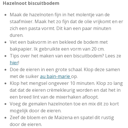
r
Hazelnoot biscuitbodem
e
n
Maak de hazelnoten fijn in het molentje van de
staafmixer. Maak het zo fijn dat de olie vrijkomt en er
zich een pasta vormt. Dit kan een paar minuten
duren.
Vet een bakvorm in en bekleed de bodem met
bakpapier. Ik gebruikte een vorm van 20 cm.
Tips over het maken van een biscuitbodem? Lees ze
hier
!
Doe de eieren in een grote schaal. Klop deze samen
met de suiker
au bain-marie
op.
Klop het mengsel ongeveer 10 minuten. Klop zo lang
dat dat de eieren crèmekleurig worden en dat het in
een breed lint van de mixerhaken afloopt.
Voeg de gemalen hazelnoten toe en mix dit zo kort
mogelijk door de eieren.
Zeef de bloem en de Maïzena en spatel dit rustig
door de eieren.