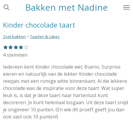
Bakken met Nadine
Ga
direct
naar
Kinder chocolade taart
de
hoofdinhoud
Zoet bakken
>
Taarten & cakes
1
2
3
4
5
S
R
s
s
s
s
s
t
a
4 stemmen
t
t
t
t
t
e
e
e
e
e
e
t
r
r
r
r
r
Iedereen kent Kinder chocolade wel, Bueno, Surprise
m
i
r
r
r
r
m
eieren en natuurlijk van de lekker Kinder chocolade
e
e
e
e
n
e
n
n
n
n
reepjes met een romige witte binnenkant. Al die lekkere
g
n
chocolade was de inspiratie voor deze taart. Wat super
:
leuk is, is dat je deze taart naar hartenlust kunt
4
decoreren. Je kunt helemaal losgaan. Uit deze taart snijd
s
je ongeveer 10 punten. (En wie dit proeft geeft jou dan
t
ook vast ook 10 punten!)
e
r