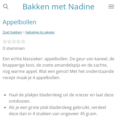
Bakken met Nadine
Ga
direct
naar
Appelbollen
de
hoofdinhoud
Zoet bakken
>
Gebakjes & cakejes
1
2
3
4
5
S
R
s
s
s
s
s
t
a
0 stemmen
t
t
t
t
t
e
e
e
e
e
e
t
r
r
r
r
r
Een echte klassieker: appelbollen. De geur van kaneel, de
m
i
r
r
r
r
m
knapperige kost, de zoete amandelspijs en de zachte,
e
e
e
e
n
e
n
n
n
n
nog warme appel. Wat een genot! Met het onderstaande
g
n
recept maak je 4 appelbollen.
:
0
s
Haal de plakjes bladerdeeg uit de vriezer en laat deze
t
ontdooien.
e
Als je een grote plak bladerdeeg gebruikt, verdeel
r
deze dan in 4 stukken van ongeveer 45 gram.