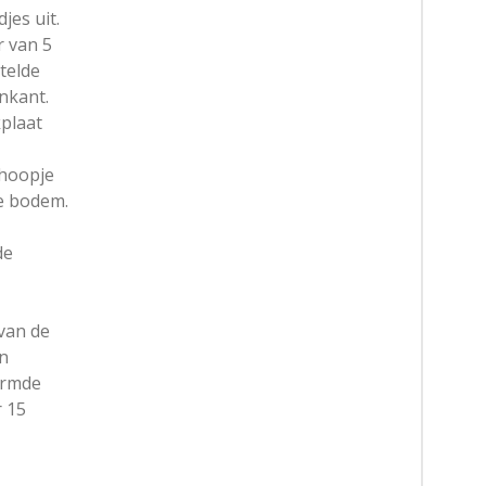
jes uit.
r van 5
telde
enkant.
plaat
 hoopje
de bodem.
de
van de
n
armde
r 15