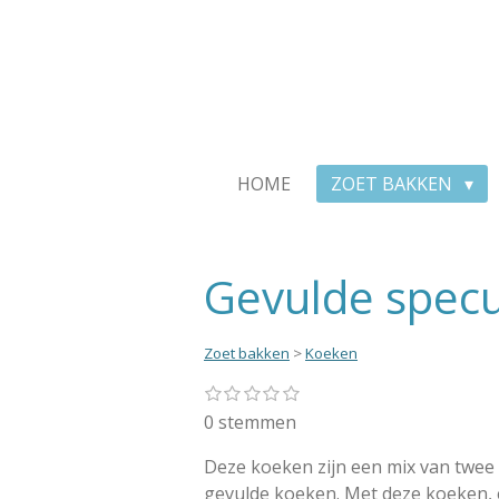
Ga
direct
naar
de
hoofdinhoud
HOME
ZOET BAKKEN
Gevulde spec
Zoet bakken
>
Koeken
1
2
3
4
5
S
R
s
s
s
s
s
t
a
0 stemmen
t
t
t
t
t
e
e
e
e
e
e
t
r
r
r
r
r
Deze koeken zijn een mix van twee 
m
i
r
r
r
r
m
gevulde koeken. Met deze koeken, 