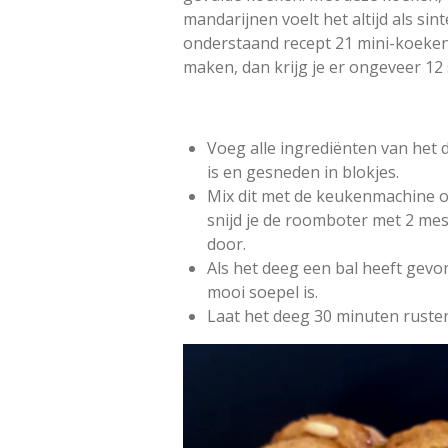
e
e
e
e
n
e
n
n
n
n
mandarijnen voelt het altijd als sint
g
n
onderstaand recept 21 mini-koeken.
:
maken, dan krijg je er ongeveer 12
0
s
t
e
Voeg alle ingrediënten van het
r
is en gesneden in blokjes.
r
Mix dit met de keukenmachine o
e
snijd je de roomboter met 2 mes
n
door.
Als het deeg een bal heeft gevo
mooi soepel is.
Laat het deeg 30 minuten rusten