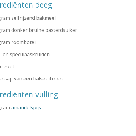
grediënten deeg
gram zelfrijzend bakmeel
gram donker bruine basterdsuiker
gram roomboter
- en speculaaskruiden
je zout
oensap van een halve citroen
rediënten vulling
gram
amandelspijs