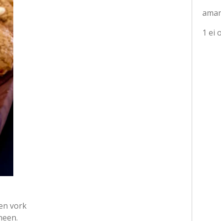
aman
1 ei 
en vork
 heen.