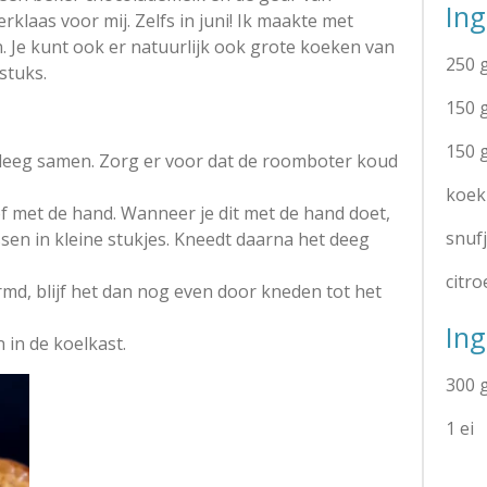
In
erklaas voor mij. Zelfs in juni! Ik maakte met
 Je kunt ook er natuurlijk ook grote koeken van
250 
 stuks.
150 
150 
 deeg samen. Zorg er voor dat de roomboter koud
koek
f met de hand. Wanneer je dit met de hand doet,
snuf
sen in kleine stukjes. Kneedt daarna het deeg
citr
rmd, blijf het dan nog even door kneden tot het
Ing
 in de koelkast.
300 
1 ei